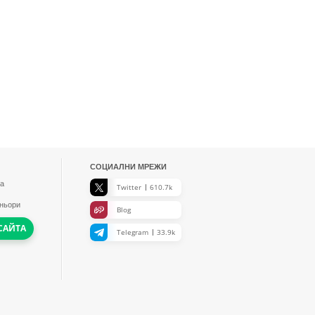
СОЦИАЛНИ МРЕЖИ
а
Twitter
610.7k
тньори
Blog
САЙТА
Telegram
33.9k