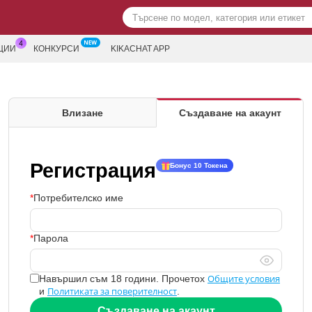
ЦИИ
КОНКУРСИ
KIKACHAT APP
Влизане
Създаване на акаунт
Регистрация
Бонус 10 Токена
Потребителско име
Парола
Общите условия
Навършил съм 18 години. Прочетох
Политиката за поверителност
и
.
Създаване на акаунт