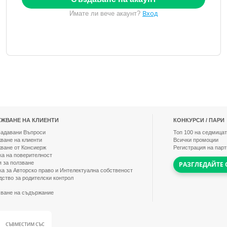
Вход
Имате ли вече акаунт?
ЖВАНЕ НА КЛИЕНТИ
КОНКУРСИ / ПАРИ
Задавани Въпроси
Топ
100
на седмицат
ване на клиенти
Всички промоции
ване от Консиерж
Регистрация на пар
ка на поверителност
я за ползване
РАЗГЛЕДАЙТЕ 
ка за Авторско право и Интелектуална собственост
дство за родителски контрол
ване на съдържание
СЪВМЕСТИМ СЪС