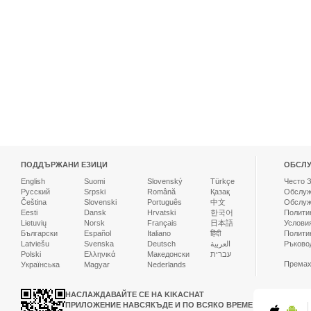
ПОДДЪРЖАНИ ЕЗИЦИ
ОБСЛУ
English
Suomi
Slovenský
Türkçe
Често 
Русский
Srpski
Română
Қазақ
Oбслуж
Čeština
Slovenski
Português
中文
Обслуж
Eesti
Dansk
Hrvatski
한국어
Полити
Lietuvių
Norsk
Français
日本語
Услови
Български
Español
Italiano
हिंदी
Полити
Latviešu
Svenska
Deutsch
العربية
Ръково
Polski
Ελληνικά
Македонски
עברית
Премах
Українська
Magyar
Nederlands
НАСЛАЖДАВАЙТЕ СЕ НА KIKACHAT
ПРИЛОЖЕНИЕ НАВСЯКЪДЕ И ПО ВСЯКО ВРЕМЕ