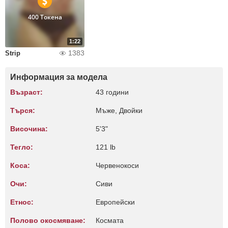
400 Токена
1:22
1383
Strip
Информация за модела
Възраст:
43 години
Търся:
Мъже, Двойки
Височина:
5'3"
Тегло:
121 lb
Коса:
Червенокоси
Очи:
Сиви
Етнос:
Европейски
Полово окосмяване:
Космата