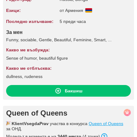
Езици:
от Армения
Последно излъчване:
5 преди часа
За мен
Funny, sociable, Gentle, Beautiful, Feminine, Smart, ...
Какво ме възбужда:
Sense of humor, beautiful figure
Какво ме отблъсква:
dullness, rudeness
Бакшиш
Queen of Queens
KlientVsegdaPrav
участва в конкурса
Queen of Queens
за ОНД.
Моделът в момента е на
3440 място
(4 точки).