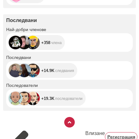
Последвани
+358
Най-добри членове
+358
члена
+14.9K
Последвани
+14.9K
следвания
+19.3K
Последователи
+19.3K
последователи
Влизане
Регистрация