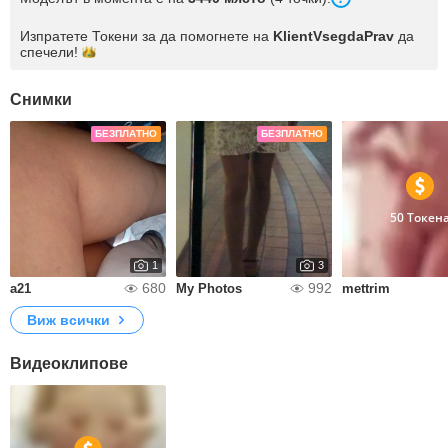
Изпратете Токени за да помогнете на
KlientVsegdaPrav
да
спечели!
Снимки
БЕЗПЛАТНО
БЕЗПЛАТНО
50 Токен
1
3
680
992
a21
My Photos
mettrim
Виж всички
Видеоклипове