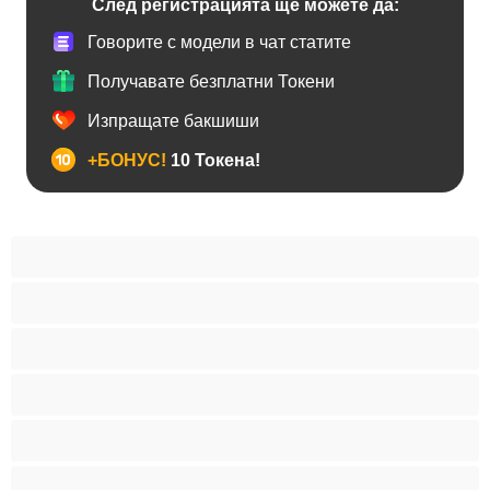
След регистрацията ще можете да:
Говорите с модели в чат статите
Получавате безплатни Токени
Изпращате бакшиши
+БОНУС!
10 Токена!
BDSM
Азиатки
Анален
Арабки
Бабички
Бели Момичета