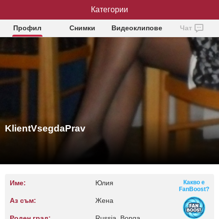
KlientVsegdaPrav
Категории
Профил
Снимки
Видеоклипове
Чат
KlientVsegdaPrav
Име:
Юлия
Какво е
FanBoost?
Аз съм:
Жена
Роден град:
Russia, Bonga