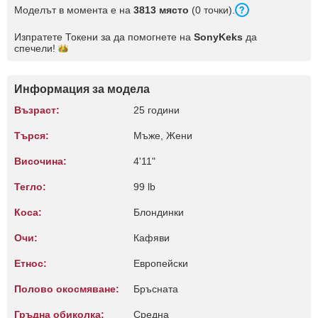
Моделът в момента е на
3813 място
(0 точки).
Изпратете Токени за да помогнете на
SonyKeks
да
спечели!
Информация за модела
Възраст:
25 години
Търся:
Мъже, Жени
Височина:
4'11"
Тегло:
99 lb
Коса:
Блондинки
Очи:
Кафяви
Етнос:
Европейски
Полово окосмяване:
Бръсната
Гръдна обиколка:
Среднa