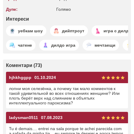
Дупе:
Голямо
Интереси
уебкам шоу
дийптроут
игра с дилдо
чатене
дилдо игра
мечтаещи
Коментари (73)
hjhkhggpp
01.10.2024
лопни моя селезёнка, а почему так мало комментов к
такой удивительной во всех отношениях женщине? Или
плоть берёт верх над слиянием в объятьях
интеллектуального пароксизма?
ladysman0511
07.08.2023
Tu é demais.... entrei na sala porque te achei parecida com
a safada da minha tia... eu sempre te desejei e agora temos