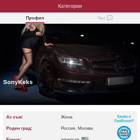
Категории
SonyKeks
Профил
Чат
SonyKeks
Аз съм:
Жена
Какво е
FanBoost?
Роден град:
Россия, Москва
Езици:
american