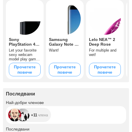
Sony
Samsung
Lelo NEA™ 2
G
PlayStation 4
Galaxy Note 8
Deep Rose
3
500GB
64GB Maple
Let your favorite
Want!
For multiple and
T
Gold
sexy webcam
wet!
a
model play games
f
with dynamic,
p
Прочетете
Прочетете
Прочетете
connected
повече
повече
повече
gaming, powerful
graphics and
speed with this
gorgeous console!
It’s the best option
Последвани
to show you really
dare!
+11
Най-добри членове
+11
члена
+9.2K
Последвани