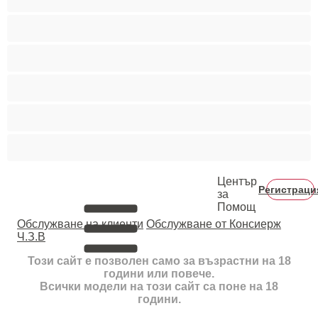
Средни гърди
Тийнейджъри 18+
Фетиш
Цветнокожи
Червенокоси
Център
Регистраци
за
Помощ
Oбслужване на клиенти
Обслужване от Консиерж
Ч.З.В
Този сайт е позволен само за възрастни на 18
години или повече.
Всички модели на този сайт са поне на 18
години.