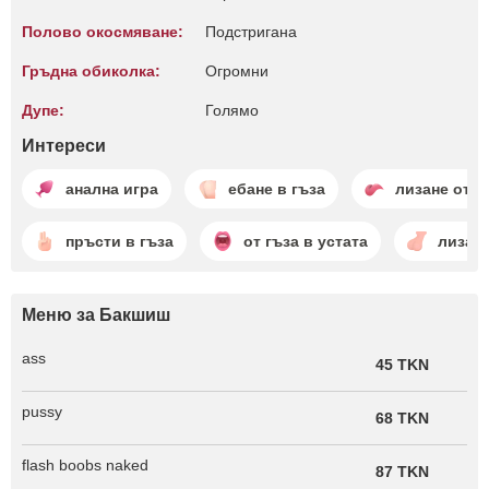
Полово окосмяване:
Подстригана
Гръдна обиколка:
Огромни
Дупе:
Голямо
Интереси
анална игра
ебане в гъза
лизане отза
пръсти в гъза
от гъза в устата
лизане
Меню за Бакшиш
ass
45 TKN
pussy
68 TKN
flash boobs naked
87 TKN