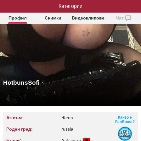
HotbunsSofi
Категории
Профил
Снимки
Видеоклипове
Чат
HotbunsSofi
Аз съм:
Жена
Какво е
FanBoost?
Роден град:
russia
Езици:
Албански