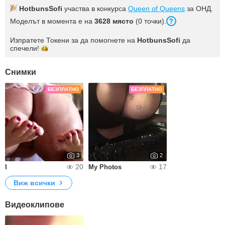
HotbunsSofi
участва в конкурса
Queen of Queens
за ОНД.
Моделът в момента е на
3628 място
(0 точки).
Изпратете Токени за да помогнете на
HotbunsSofi
да
спечели!
Снимки
БЕЗПЛАТНО
БЕЗПЛАТНО
3
2
20
17
I
My Photos
Виж всички
Видеоклипове