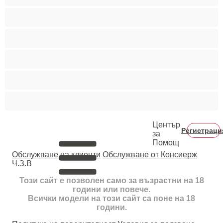
Средни гърди
Тийнейджъри 18+
Фетиш
Цветнокожи
Червенокоси
Център
Регистраци
за
Помощ
Oбслужване на клиенти
Обслужване от Консиерж
Ч.З.В
Този сайт е позволен само за възрастни на 18
години или повече.
Всички модели на този сайт са поне на 18
години.