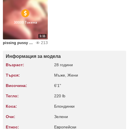
30000 Токена
1:11
213
pissing pussy boobs
Информация за модела
Възраст:
28 години
Търся:
Мъже, Жени
Височина:
6'1"
Тегло:
220 lb
Коса:
Блондинки
Очи:
Зелени
Етнос:
Европейски