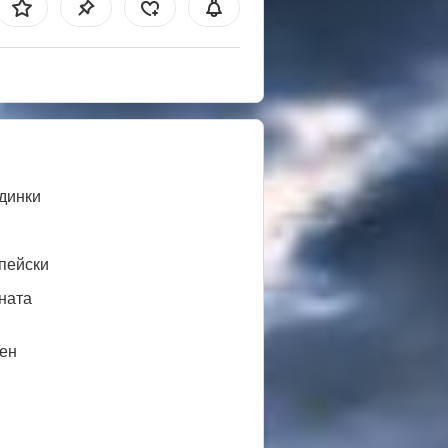
динки
пейски
ната
ен