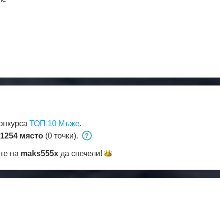
конкурса
ТОП 10 Мъже
.
1254 място
(0 точки).
ете на
maks555x
да
спечели!