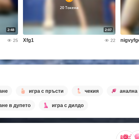
20 Токена
2:48
2:07
Xfg1
nigvyfg
25
22
ане
игра с пръсти
чекия
анална 
ане в дупето
игра с дилдо