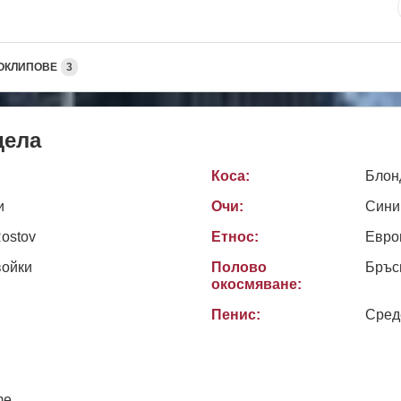
ОКЛИПОВЕ
3
дела
Коса:
Блон
и
Очи:
Сини
Rostov
Етнос:
Евро
войки
Полово
Бръс
окосмяване:
Пенис:
Сред
me