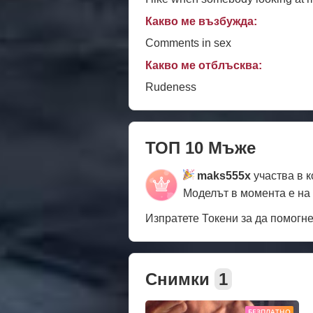
Какво ме възбужда:
Comments in sex
Какво ме отблъсква:
Rudeness
ТОП 10 Мъже
maks555x
участва в 
Моделът в момента е на
Изпратете Токени за да помогн
Снимки
1
БЕЗПЛАТНО