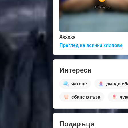
50 Токена
Xxxxxx
Преглед на всички клипове
Интереси
чатене
дилдо еб
ебане в гъза
чук
Подаръци