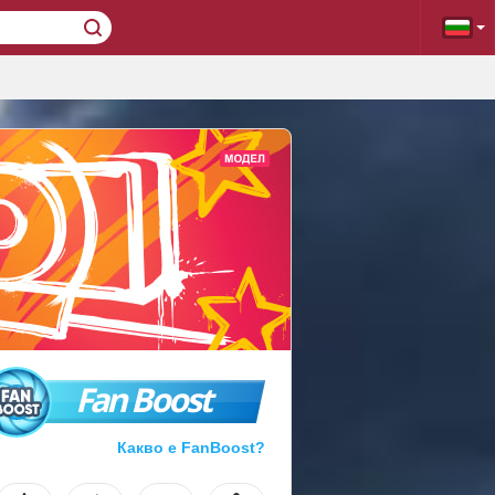
Fan Boost
Какво е FanBoost?