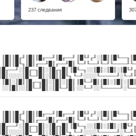
237 следвания
30
 ║█║║█╓╜║█║║█╓──╜║█╓──╜ ║█╙╜╓╜░║█║║█╙──╖║
 ║█║║█╙╖║█║╓──╜█║╓──╜█║ ╙─╜╙──╜╙─╜╙────╜╙
║█╓──╜░║█╓─╖█║░║█╓╖█║ ║█╙─╖░░║█║░║█║░║█╙╜
║█║░░░░║█╙─╜█║░║█║║█╙╖ ╙─╜░░░░╙─────╜░╙─╜
 ║█║░║█║║█╓─╖█║░║█║░║█║ ║█╙─╜█║║█║░║█║░║█
 ░░║█║░░║█╙─╜█║░║█╙─╜█║ ░░╙─╜░░╙─────╜░╙─
 ║█║║█╓╜║█║║█╓──╜║█╓──╜ ║█╙╜╓╜░║█║║█╙──╖║
 ║█║║█╙╖║█║╓──╜█║╓──╜█║ ╙─╜╙──╜╙─╜╙────╜╙
║█╓──╜░║█╓─╖█║░║█╓╖█║ ║█╙─╖░░║█║░║█║░║█╙╜
║█║░░░░║█╙─╜█║░║█║║█╙╖ ╙─╜░░░░╙─────╜░╙─╜