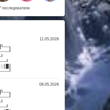
7 последователи
11.05.2026
█╙──╖
────╜
╓╜
╙──╜
║░║█║
────╜
08.05.2026
█╙──╖
────╜
╓╜
╙──╜