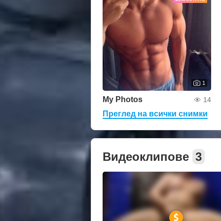
1
My Photos
14
Преглед на всички снимки
Видеоклипове
3