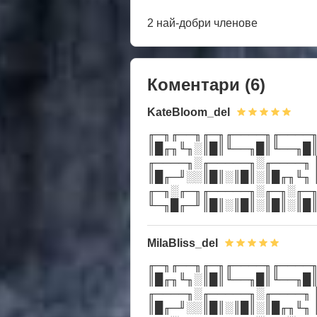
2 най-добри членове
Коментари
(6)
KateBloom_del
╓─╖╓──╖╓─╖╓────╖╓────╖
║█╓╖╙╖░║█║╙──╖█║╙──╖█║
╓────╖░╓─────╖░╓────╖ 
║█╓─╜░░║█║░║█║░║█╓╖╙╖ 
╓─╖░╓─╖╓─────╖░╓─╖░╓─╖
╙─╖█╓─╜║█║░║█║░║█║░║█║
MilaBliss_del
╓─╖╓──╖╓─╖╓────╖╓────╖
║█╓╖╙╖░║█║╙──╖█║╙──╖█║
╓────╖░╓─────╖░╓────╖ 
║█╓─╜░░║█║░║█║░║█╓╖╙╖ 