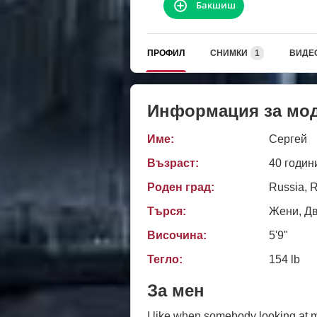
Бакшиш
ПРОФИЛ
СНИМКИ
1
ВИДЕ
Информация за мо
Име:
Сергей
Възраст:
40 годин
Роден град:
Russia, 
Търся:
Жени, Д
Височина:
5'9"
Тегло:
154 lb
За мен
I like when somebody looking at 