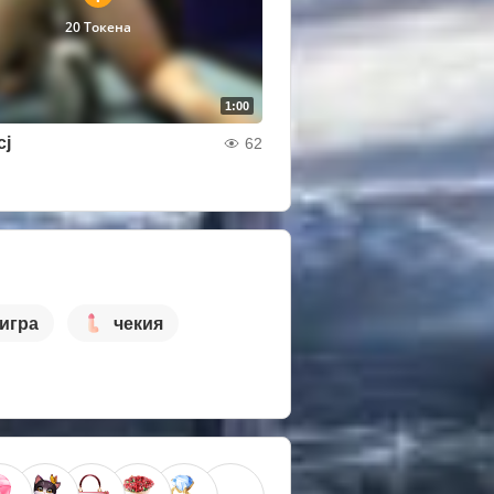
20 Токена
1:00
cj
62
игра
чекия