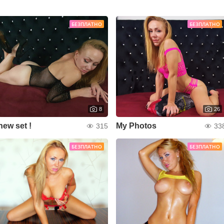
БЕЗПЛАТНО
БЕЗПЛАТНО
8
26
new set !
My Photos
315
33
БЕЗПЛАТНО
БЕЗПЛАТНО