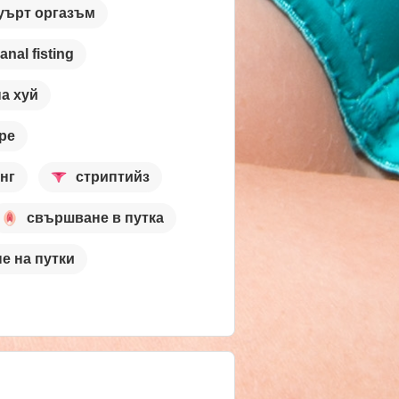
уърт оргазъм
anal fisting
а хуй
ре
нг
стриптийз
свършване в путка
е на путки