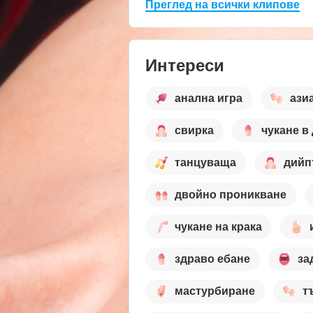
Преглед на всички клипове
Интереси
анална игра
ази
свирка
чукане в
танцуваща
дийп
двойно проникване
чукане на крака
здраво ебане
за
мастурбиране
т