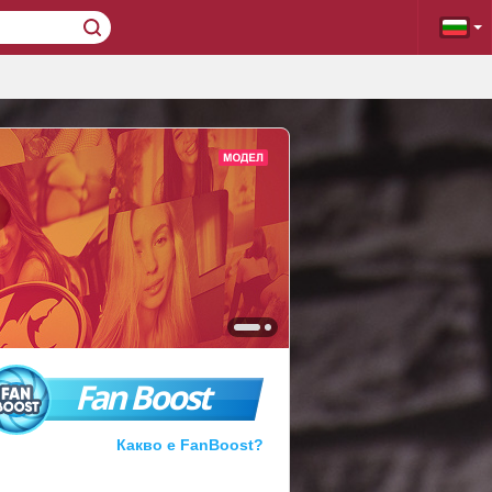
Fan Boost
Какво е FanBoost?