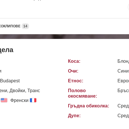
ЕОКЛИПОВЕ
14
дела
Коса:
Блон
и
Очи:
Сини
 Budapest
Етнос:
Евро
ни, Двойки, Транс
Полово
Бръс
окосмяване:
Френски
Гръдна обиколка:
Сред
Дупе:
Сред