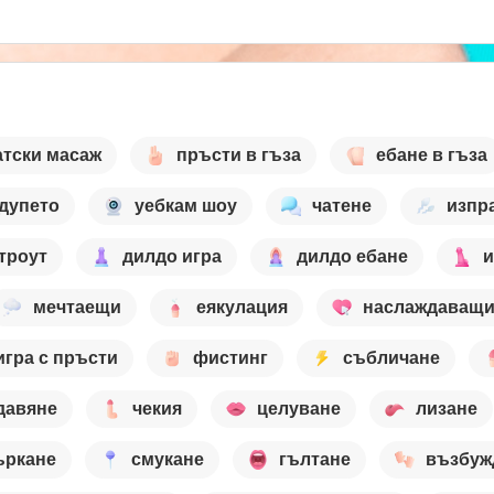
атски масаж
пръсти в гъза
ебане в гъза
 дупето
уебкам шоу
чатене
изпр
троут
дилдо игра
дилдо ебане
и
мечтаещи
еякулация
наслаждаващи
игра с пръсти
фистинг
събличане
давяне
чекия
целуване
лизане
ъркане
смукане
гълтане
възбуж