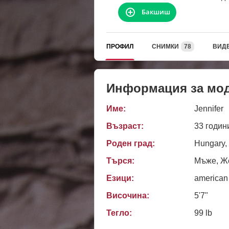
Бакшиш
ПРОФИЛ
СНИМКИ
78
ВИД
Информация за мо
Име:
Jennifer
Възраст:
33 годин
Роден град:
Hungary,
Търся:
Мъже, Же
Езици:
american
Височина:
5'7"
Тегло:
99 lb