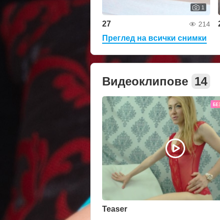
1
27
214
Преглед на всички снимки
Видеоклипове
14
БЕ
Teaser