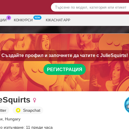
ЦИИ
КОНКУРСИ
KIKACHAT APP
Създайте профил и започнете да чатите с
JulieSquirts!
РЕГИСТРАЦИЯ
eSquirts
tter
Snapchat
ни, Hungary
о излъчване: 11 преди часа