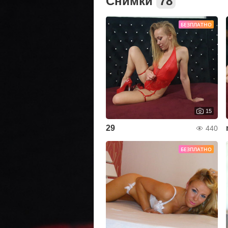
Снимки
78
БЕЗПЛАТНО
15
29
440
БЕЗПЛАТНО