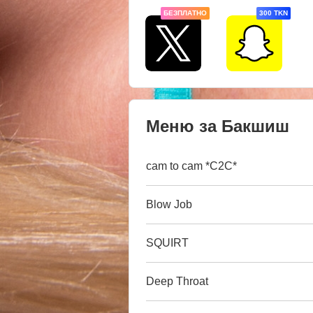
БЕЗПЛАТНО
300 TKN
Меню за Бакшиш
cam to cam *C2C*
Blow Job
SQUIRT
Deep Throat