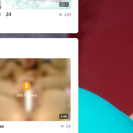
1
24
4
249
200 Токена
3:06
be
24