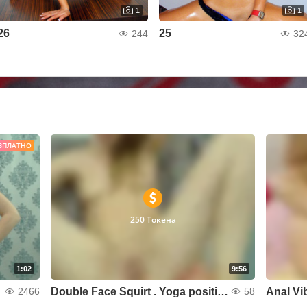
1
1
26
25
244
32
ЗПЛАТНО
250 Токена
1:02
9:56
Double Face Squirt . Yoga position
Anal Vi
2466
58