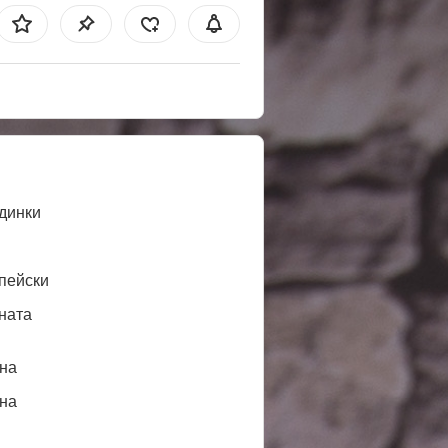
динки
пейски
ната
нa
нa