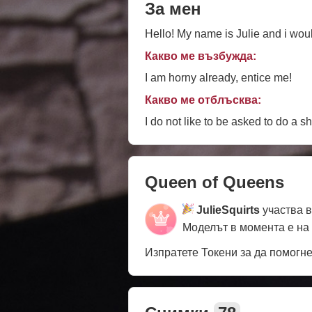
За мен
Hello! My name is Julie and i wou
Какво ме възбужда:
I am horny already, entice me!
Какво ме отблъсква:
I do not like to be asked to do a sh
Queen of Queens
JulieSquirts
участва в
Моделът в момента е на
Изпратете Токени за да помогн