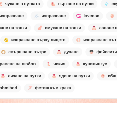
чукане в путката
търкане на путки
ск
изпразване
изпразване
lovense
зане на топки
смукане на топки
лапане н
изпразване върху лицето
изпразване вът
свършване вътре
духане
фейссити
равене на любов
чекия
кунилингус
лизане на путки
ядене на путки
ебан
ohmibod
фетиш към крака