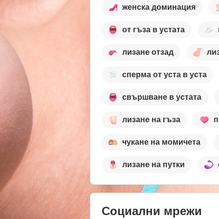
женска доминация
от гъза в устата
лизане отзад
ли
сперма от уста в уста
свършване в устата
лизане на гъза
п
чукане на момичета
лизане на путки
Социални мрежи