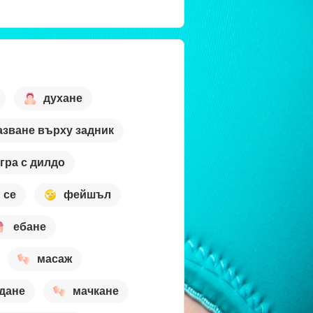
духане
азване върху задник
гра с дилдо
 се
фейшъл
ебане
масаж
дане
мачкане