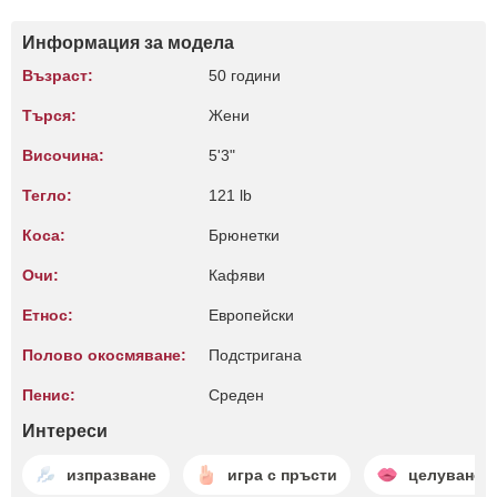
Информация за модела
Възраст:
50 години
Търся:
Жени
Височина:
5'3"
Тегло:
121 lb
Коса:
Брюнетки
Очи:
Кафяви
Етнос:
Европейски
Полово окосмяване:
Подстригана
Пенис:
Среден
Интереси
изпразване
игра с пръсти
целуване