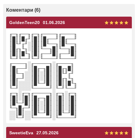
Коментари (6)
GoldenTeen20
01.06.2026
╓─╖╓──╖╓─╖╓────╖╓────╖
║█║║█╓╜║█║║█╓──╜║█╓──╜
║█╙╜╓╜░║█║║█╙──╖║█╙──╖
║█╓╖╙╖░║█║╙──╖█║╙──╖█║
║█║║█╙╖║█║╓──╜█║╓──╜█║
╙─╜╙──╜╙─╜╙────╜╙────╜
╓────╖░╓─────╖░╓────╖
║█╓──╜░║█╓─╖█║░║█╓╖█║
║█╙─╖░░║█║░║█║░║█╙╜╓╜
║█╓─╜░░║█║░║█║░║█╓╖╙╖
║█║░░░░║█╙─╜█║░║█║║█╙╖
╙─╜░░░░╙─────╜░╙─╜╙──╜
╓─╖░╓─╖╓─────╖░╓─╖░╓─╖
║█║░║█║║█╓─╖█║░║█║░║█║
║█╙─╜█║║█║░║█║░║█║░║█║
╙─╖█╓─╜║█║░║█║░║█║░║█║
░░║█║░░║█╙─╜█║░║█╙─╜█║
░░╙─╜░░╙─────╜░╙─────╜
SweetieEva
27.05.2026