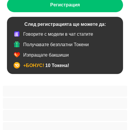
Регистрация
След регистрацията ще можете да:
Говорите с модели в чат статите
Получавате безплатни Токени
Изпращате бакшиши
+БОНУС!
10 Токена!
BDSM
Азиатки
Анален
Арабки