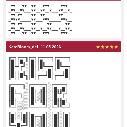
_♥♥___♥♥__♥♥___♥♥♥_____♥♥♥__
_♥♥__♥♥___♥♥__♥♥__♥___♥♥__♥_
_♥♥_♥♥____♥♥__♥♥______♥♥____
_♥♥♥♥_____♥♥___♥♥♥_____♥♥♥__
_♥♥_♥♥____♥♥_____♥♥______♥♥_
_♥♥__♥♥___♥♥__♥__♥♥___♥__♥♥_
_♥♥___♥♥__♥♥___♥♥♥_____♥♥♥__
KateBloom_del
11.05.2026
╓─╖╓──╖╓─╖╓────╖╓────╖
║█║║█╓╜║█║║█╓──╜║█╓──╜
║█╙╜╓╜░║█║║█╙──╖║█╙──╖
║█╓╖╙╖░║█║╙──╖█║╙──╖█║
║█║║█╙╖║█║╓──╜█║╓──╜█║
╙─╜╙──╜╙─╜╙────╜╙────╜
╓────╖░╓─────╖░╓────╖
║█╓──╜░║█╓─╖█║░║█╓╖█║
║█╙─╖░░║█║░║█║░║█╙╜╓╜
║█╓─╜░░║█║░║█║░║█╓╖╙╖
║█║░░░░║█╙─╜█║░║█║║█╙╖
╙─╜░░░░╙─────╜░╙─╜╙──╜
╓─╖░╓─╖╓─────╖░╓─╖░╓─╖
║█║░║█║║█╓─╖█║░║█║░║█║
║█╙─╜█║║█║░║█║░║█║░║█║
╙─╖█╓─╜║█║░║█║░║█║░║█║