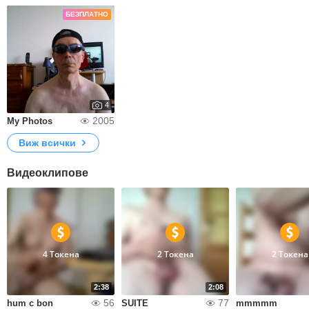
БЕЗПЛАТНО
4
2005
My Photos
Виж всички
Видеоклипове
4 Токена
2 Токена
2 Токена
2:38
2:08
56
77
hum c bon
SUITE
mmmmm