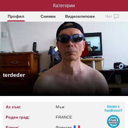
Категории
terdeder
Профил
Снимки
Видеоклипове
Чат
terdeder
Аз съм:
Мъж
Какво е
FanBoost?
Роден град:
FRANCE
Езици:
Френски