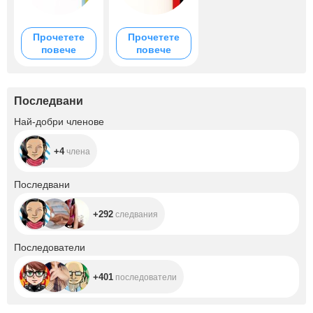
Прочетете
Прочетете
повече
повече
Последвани
+4
Най-добри членове
+4
члена
+292
Последвани
+292
следвания
+401
Последователи
+401
последователи