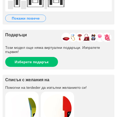
░░║█║░░║█╙─╜█║░║█╙─╜█║
░░╙─╜░░╙─────╜░╙─────╜
покажи повече
Подаръци
Този модел още няма виртуални подаръци. Изпратете
първия!
Изберете подарък
Списък с желания на
Помогни на
terdeder
да изпълни желанието си!