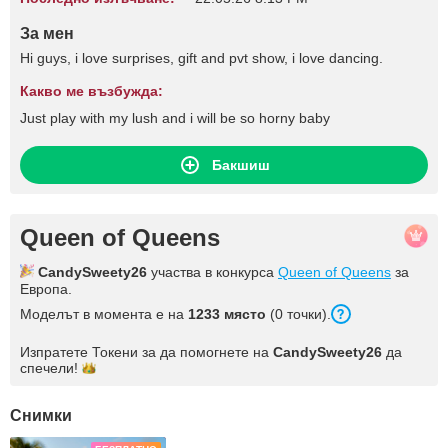
За мен
Hi guys, i love surprises, gift and pvt show, i love dancing.
Какво ме възбужда:
Just play with my lush and i will be so horny baby
Бакшиш
Queen of Queens
CandySweety26
участва в конкурса
Queen of Queens
за
Европа.
Моделът в момента е на
1233 място
(0 точки).
Изпратете Токени за да помогнете на
CandySweety26
да
спечели!
Снимки