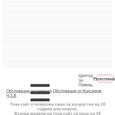
Пушещи жени
Средни гърди
Тийнейджъри 18+
Фетиш
Цветнокожи
Червенокоси
Център
Регистраци
за
Помощ
Oбслужване на клиенти
Обслужване от Консиерж
Ч.З.В
Този сайт е позволен само за възрастни на 18
години или повече.
Всички модели на този сайт са поне на 18