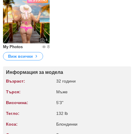
БЕЗПЛАТНО
4
8
My Photos
Виж всички
Информация за модела
Възраст:
32 години
Търся:
Мъже
Височина:
5'3"
Тегло:
132 lb
Коса:
Блондинки