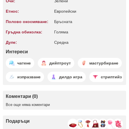
Очи:
Зелени
Етнос:
Европейски
Полово окосмяване:
Бръсната
Гръдна обиколка:
Голяма
Дупе:
Среднa
Интереси
чатене
дийптроут
мастурбиране
изпразване
дилдо игра
стриптийз
Коментари (0)
Все още няма коментари
Подаръци