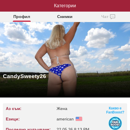
CandySweety26
Категории
Профил
Снимки
Чат
CandySweety26
Аз съм:
Жена
Какво е
FanBoost?
Езици:
american
Последно излъчване:
22.05.26 8:13 PM