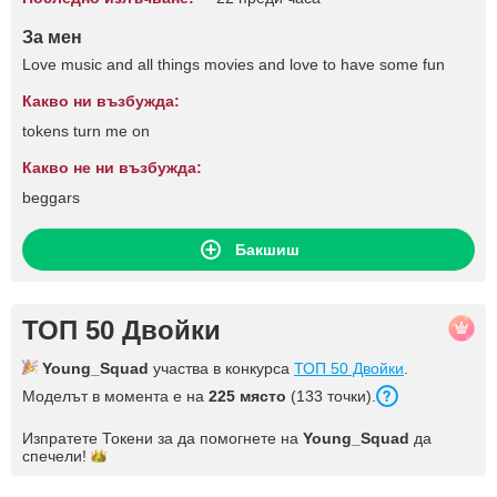
За мен
Love music and all things movies and love to have some fun
Какво ни възбужда:
tokens turn me on
Какво не ни възбужда:
beggars
Бакшиш
ТОП 50 Двойки
Young_Squad
участва в конкурса
ТОП 50 Двойки
.
Моделът в момента е на
225 място
(133 точки).
Изпратете Токени за да помогнете на
Young_Squad
да
спечели!