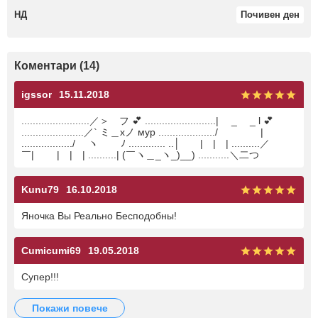
НД
Почивен ден
Коментари (14)
igssor
15.11.2018
........................／＞ フ 💕 .........................| _ _ l 💕
......................／` ミ＿xノ мур ..................../ |
................../ ヽ ﾉ ............. ..│ | | | ..........／
￣| | | | ..........| (￣ヽ＿_ヽ_)__) ...........＼二つ
Kunu79
16.10.2018
Яночка Вы Реально Бесподобны!
Cumicumi69
19.05.2018
Супер!!!
покажи повече