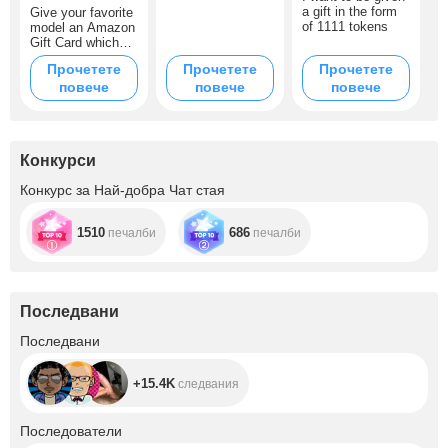
a gift in the form
Give your favorite
of 1111 tokens
model an Amazon
Gift Card which
never expires and
Прочетете
Прочетете
Прочетете
can be redeemed
повече
повече
повече
towards lots of
items on
amazon.com!
Make her feel
happy with the
Конкурси
most amazing
online shopping
Конкурс за Най-добра Чат стая
ever.
1510
686
печалби
печалби
Последвани
+15.4K
Последвани
+15.4K
следвания
+35.2K
Последователи