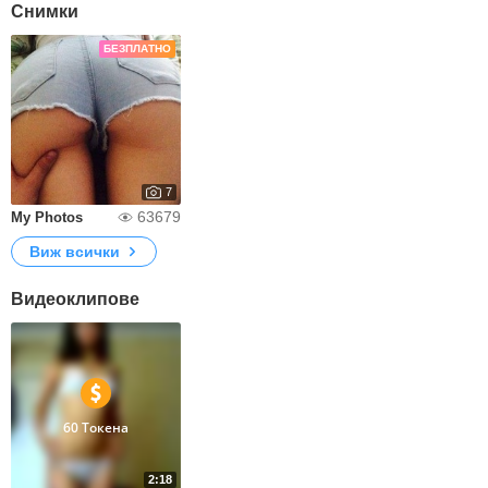
Снимки
БЕЗПЛАТНО
7
63679
My Photos
Виж всички
Видеоклипове
60 Токена
2:18