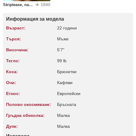
1840
Striptease, naked, ass, pussy
Информация за модела
Възраст:
22 години
Търся:
Мъже
Височина:
5'7"
Тегло:
99 lb
Коса:
Брюнетки
Очи:
Кафяви
Етнос:
Европейски
Полово окосмяване:
Бръсната
Гръдна обиколка:
Малкa
Дупе:
Малкa