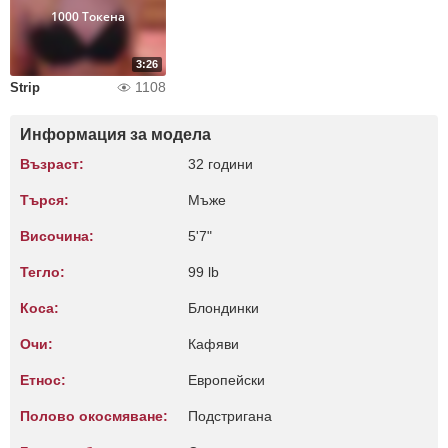
1000 Токена
3:26
1108
Strip
Информация за модела
Възраст:
32 години
Търся:
Мъже
Височина:
5'7"
Тегло:
99 lb
Коса:
Блондинки
Очи:
Кафяви
Етнос:
Европейски
Полово окосмяване:
Подстригана