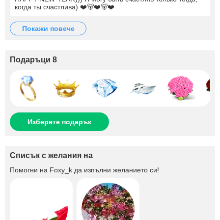
когда ты счастлива) ❤️🐻❤️🐻❤️
покажи повече
Подаръци 8
Изберете подарък
Списък с желания на
Помогни на
Foxy_k
да изпълни желанието си!