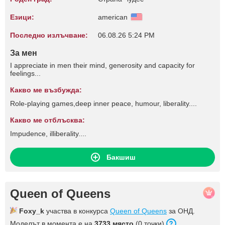
Езици:
american
Последно излъчване:
06.08.26 5:24 PM
За мен
I appreciate in men their mind, generosity and capacity for
feelings...
Какво ме възбужда:
Role-playing games,deep inner peace, humour, liberality....
Какво ме отблъсква:
Impudence, illiberality....
Бакшиш
Queen of Queens
Foxy_k
участва в конкурса
Queen of Queens
за ОНД.
Моделът в момента е на
3733 място
(0 точки).