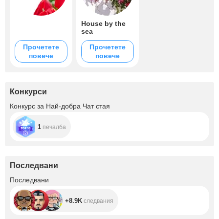
House by the
sea
Прочетете
Прочетете
повече
повече
Конкурси
Конкурс за Най-добра Чат стая
1
печалба
Последвани
+8.9K
Последвани
+8.9K
следвания