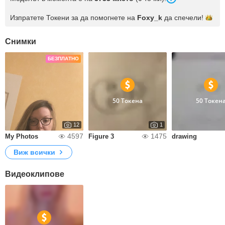
Изпратете Токени за да помогнете на
Foxy_k
да
спечели!
Снимки
БЕЗПЛАТНО
50 Токена
50 Токен
12
1
4597
1475
My Photos
Figure 3
drawing
Виж всички
Видеоклипове