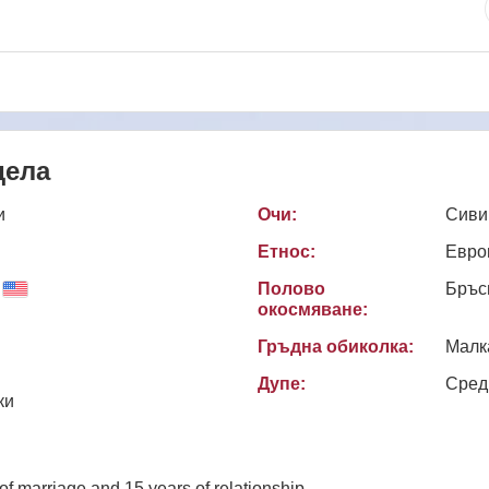
дела
и
Очи:
Сиви
Етнос:
Евро
Полово
Бръс
окосмяване:
Гръдна обиколка:
Малк
Дупе:
Сред
ки
of marriage and 15 years of relationship