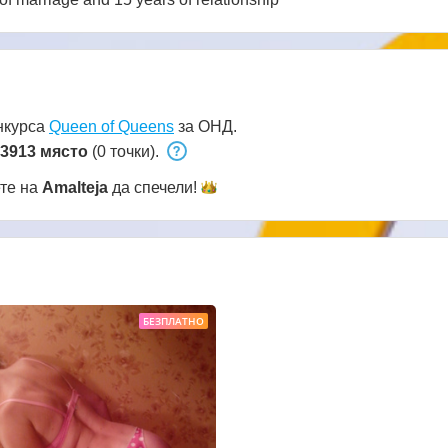
нкурса
Queen of Queens
за ОНД.
3913 място
(0 точки).
ете на
Amalteja
да
спечели!
БЕЗПЛАТНО