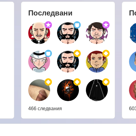
Последвани
П
466 следвания
60