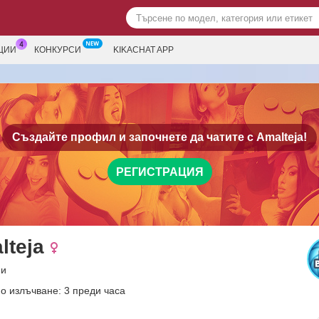
ЦИИ
КОНКУРСИ
KIKACHAT APP
Създайте профил и започнете да чатите с
Amalteja!
РЕГИСТРАЦИЯ
lteja
ни
о излъчване: 3 преди часа