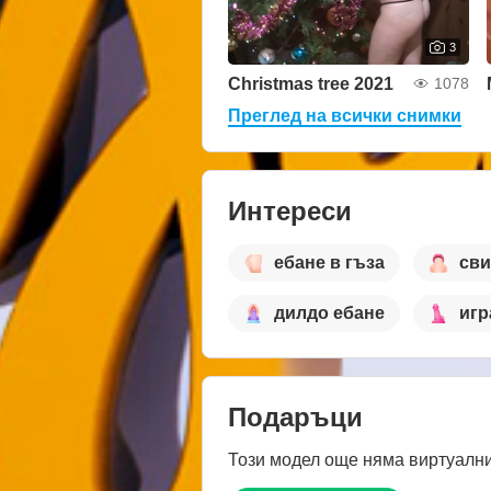
3
Christmas tree 2021
1078
Преглед на всички снимки
Интереси
ебане в гъза
сви
дилдо ебане
игр
Подаръци
Този модел още няма виртуални