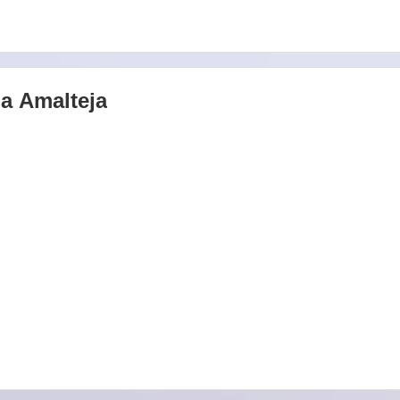
на
Amalteja