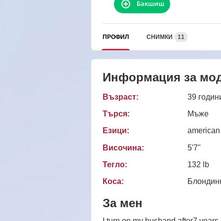
Бакшиш
ПРОФИЛ
СНИМКИ
11
Информация за мо
Възраст:
39 годин
Търся:
Мъже
Езици:
american
Височина:
5'7"
Тегло:
132 lb
Коса:
Блондин
За мен
I turn on my husband after7 years 