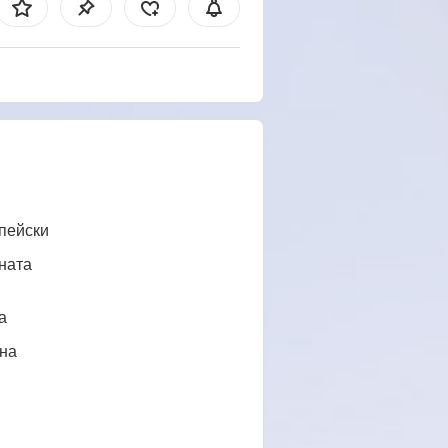
пейски
ната
a
нa