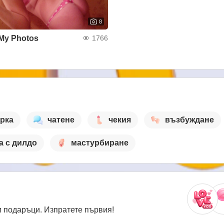
8
My Photos
1766
рка
чатене
чекия
възбуждане
а с дилдо
мастурбиране
 подаръци. Изпратете първия!