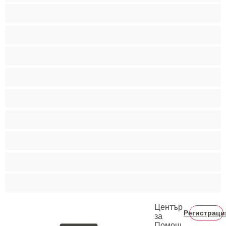
Мускулести
Най-добри за личен чат
Порно звезди
Пушещи жени
Средни гърди
Тийнейджъри 18+
Фетиш
Цветнокожи
Червенокоси
Център
Регистраци
за
Помощ