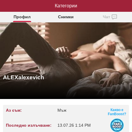
ALEXalexevich
Категории
Профил
Снимки
Чат
ALEXalexevich
Аз съм:
Мъж
Какво е
FanBoost?
Последно излъчване:
13.07.26 1:14 PM