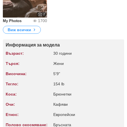
2
1700
My Photos
Виж всички
Информация за модела
Възраст:
30 години
Търся:
Жени
Височина:
5'9"
Тегло:
154 lb
Коса:
Брюнетки
Очи:
Кафяви
Етнос:
Европейски
Полово окосмяване:
Бръсната