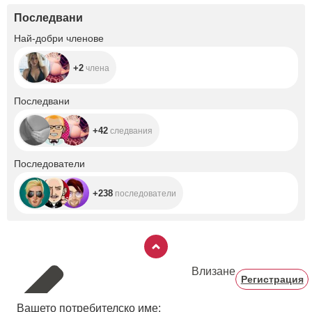
Последвани
+2
Най-добри членове
+2
члена
+42
Последвани
+42
следвания
+238
Последователи
+238
последователи
Влизане
Регистрация
Вашето потребителско име: