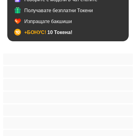
Получавате безплатни Токени
Изпращате бакшиши
+БОНУС!
10 Токена!
BDSM
Азиатки
Анален
Арабки
Бабички
Бели Момичета
Блондинки