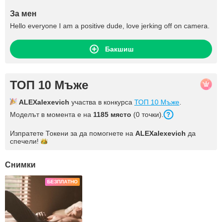
За мен
Hello everyone I am a positive dude, love jerking off on camera.
Бакшиш
ТОП 10 Мъже
ALEXalexevich
участва в конкурса
ТОП 10 Мъже
.
Моделът в момента е на
1185 място
(0 точки).
Изпратете Токени за да помогнете на
ALEXalexevich
да
спечели!
Снимки
БЕЗПЛАТНО