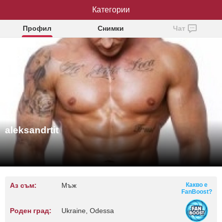
aleksandrtit
Категории
Профил
Снимки
Чат
aleksandrtit
Аз съм:
Мъж
Какво е
FanBoost?
Роден град:
Ukraine, Odessa