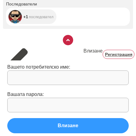
+1
Последователи
+1
последовател
Влизане
Регистрация
Вашето потребителско име:
Вашата парола:
Влизане