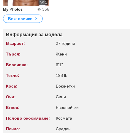
1
366
My Photos
Виж всички
Информация за модела
Възраст:
27 години
Търся:
Жени
Височина:
6'1"
Тегло:
198 lb
Коса:
Брюнетки
Очи:
Сини
Етнос:
Европейски
Полово окосмяване:
Космата
Пенис:
Среден